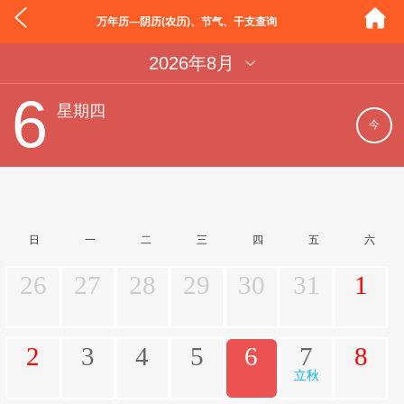
万年历—阴历(农历)、节气、干支查询
2026年8月
6
星期四
今
日
一
二
三
四
五
六
26
27
28
29
30
31
1
2
3
4
5
6
7
8
立秋